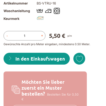
Artikelnummer
BS-VTRU-16
Waschanleitung
Keurmerk
5,50 €
-
+
p/m
Gewünschte Anzahl pro Meter eingeben, mindestens 0.50 Meter.
In den Einkaufswagen
Möchten Sie lieber
zuerst ein Muster
bestellen?
Bestellen Sie für 0,50
€