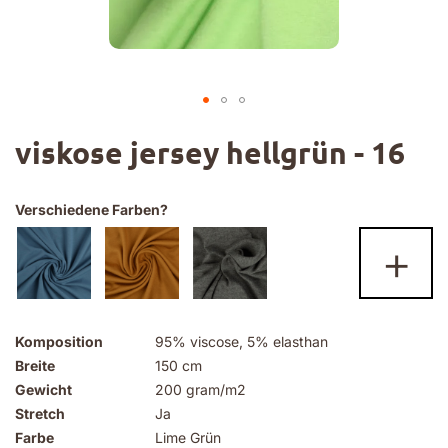
Zum
viskose jersey hellgrün - 16
Anfang
der
Bildgalerie
springen
Verschiedene Farben?
+
Komposition
95% viscose, 5% elasthan
Breite
150 cm
Gewicht
200 gram/m2
Stretch
Ja
Farbe
Lime Grün