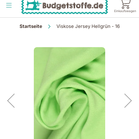
Inhalt
springen
Einkaufswagen
Startseite
Viskose Jersey Hellgrün - 16
Zum
Ende
der
Bildgalerie
springen