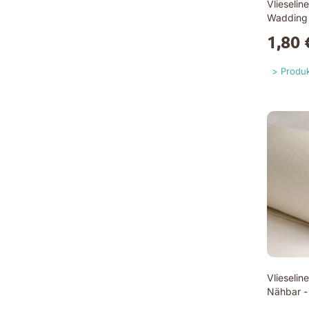
Vlieselin
Wadding
1,80 
Produk
Vlieselin
Nähbar -