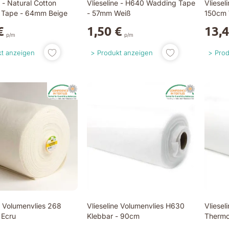
e - Natural Cotton
Vlieseline - H640 Wadding Tape
Vliesel
 Tape - 64mm Beige
- 57mm Weiß
150cm
€
1,50 €
13,4
p/m
p/m
t anzeigen
Produkt anzeigen
Prod
e Volumenvlies 268
Vlieseline Volumenvlies H630
Vliesel
 Ecru
Klebbar - 90cm
Thermo