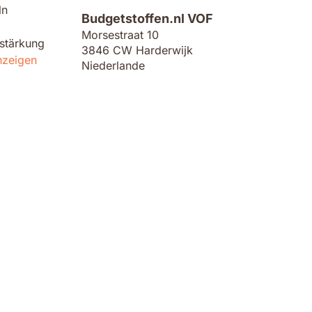
ln
Budgetstoffen.nl VOF
Morsestraat 10
rstärkung
3846 CW Harderwijk
nzeigen
Niederlande
seren
nd Inspiration