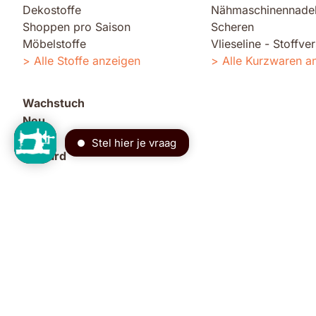
Dekostoffe
Nähmaschinennade
Shoppen pro Saison
Scheren
Möbelstoffe
Vlieseline - Stoffve
Alle Stoffe anzeigen
Alle Kurzwaren a
Wachstuch
Neu
Sale
Giftcard
Follow us on socials
Besuchen Sie un
Nähblog
Tipps, Tutorials u
allgemeine geschäftsbedingungen
cookie einstellungen