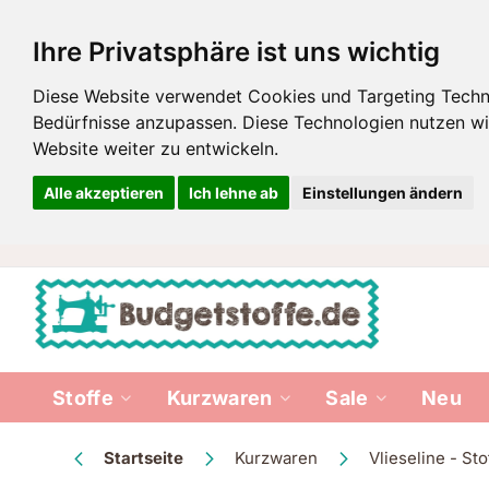
Ihre Privatsphäre ist uns wichtig
Diese Website verwendet Cookies und Targeting Technol
Bedürfnisse anzupassen. Diese Technologien nutzen 
Website weiter zu entwickeln.
Alle akzeptieren
Ich lehne ab
Einstellungen ändern
Zum
Inhalt
springen
Stoffe
Kurzwaren
Sale
Neu
Startseite
Kurzwaren
Vlieseline - St