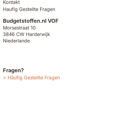
Kontakt
Haufig Gestellte Fragen
Budgetstoffen.nl VOF
Morsestraat 10
3846 CW Harderwijk
Niederlande
Fragen?
Häufig Gestellte Fragen
Fragen zu Versand oder Rückgabe
Ihre Bestellung stornieren
Steht die Antwort nicht dabei? Dann kontaktieren Sie uns
bitte.
E-Mail Kundendienst
Rufen Sie uns an