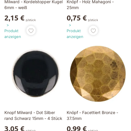
Milward - Kordelstopper Kugel
Knöpf - Holz Mahagoni -
6mm - weiß
25mm
2,15 €
0,75 €
p/stück
p/stück
Produkt
Produkt
anzeigen
anzeigen
Knopf Milward - Dot Silber
Knöpf - Facettiert Bronze -
rand Schwarz 15mm - 4 Stück
37.5mm
3,05 €
0,99 €
p/stück
p/stück