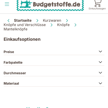
Inhalt
springen
Einkaufswagen
Startseite
Kurzwaren
Knöpfe und Verschlüsse
Knöpfe
Mantelknöpfe
Einkaufsoptionen
Preise
Farbpalette
Durchmesser
Materiaal