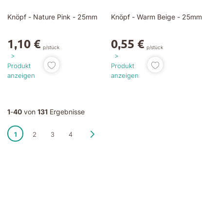
Knöpf - Nature Pink - 25mm
Knöpf - Warm Beige - 25mm
1,10 €
0,55 €
p/stück
p/stück
Produkt
Produkt
anzeigen
anzeigen
1
-
40
von
131
Ergebnisse
Seite
Sie lesen gerade die Seite
Seite
Seite
Seite
Seite
Nächster Schritt
1
2
3
4