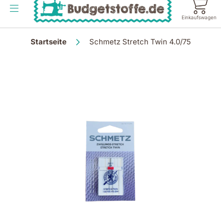
Inhalt
springen
Einkaufswagen
Startseite
Schmetz Stretch Twin 4.0/75
Zum
Ende
der
Bildgalerie
springen