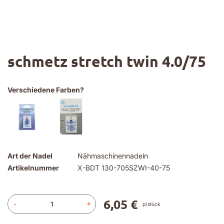
Zum
schmetz stretch twin 4.0/75
Anfang
der
Bildgalerie
springen
Verschiedene Farben?
Art der Nadel
Nähmaschinennadeln
Artikelnummer
X-BDT 130-705SZWI-40-75
6,05 €
-
+
p/stück