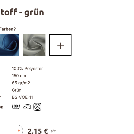
toff - grün
Farben?
+
100% Polyester
150 cm
65 gr/m2
Grün
r
BS-VOE-11
ng
2,15 €
+
p/m