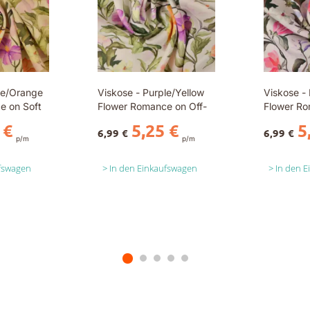
le/Orange
Viskose - Purple/Yellow
Viskose - 
e on Soft
Flower Romance on Off-
Flower Ro
White
 €
5,25 €
5
6,99 €
6,99 €
p/m
p/m
ufswagen
In den Einkaufswagen
In den 