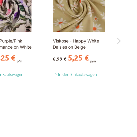
Purple/Pink
Viskose - Happy White
mance on White
Daisies on Beige
,25 €
5,25 €
6,99 €
p/m
p/m
Einkaufswagen
In den Einkaufswagen