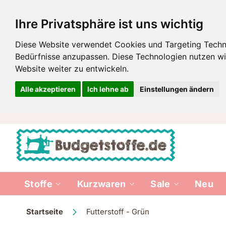
Ihre Privatsphäre ist uns wichtig
Diese Website verwendet Cookies und Targeting Technol
Bedürfnisse anzupassen. Diese Technologien nutzen 
Website weiter zu entwickeln.
Alle akzeptieren
Ich lehne ab
Einstellungen ändern
Zum
Inhalt
springen
Stoffe
Kurzwaren
Sale
Neu
Startseite
Futterstoff - Grün