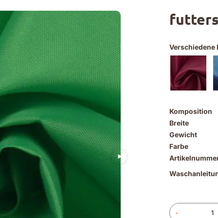
futters
Verschiedene 
Komposition
Breite
Gewicht
Farbe
Artikelnumme
Waschanleitu
-