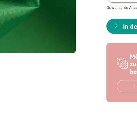
Gewünschte Anzah
In d
Mö
zu
be