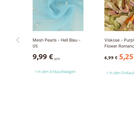
Mesh Pearls - Hell Blau -
Viskose - Purp
05
Flower Romanc
Yellow
9,99 €
5,25
6,99 €
p/m
In den Einkaufswagen
In den Einka