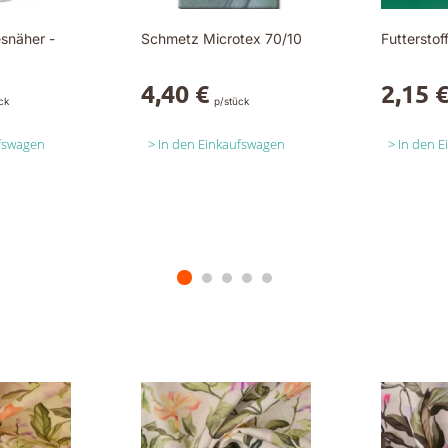
snäher -
Schmetz Microtex 70/10
Futterstoff
4,40 €
2,15 
ck
p/stück
ufswagen
In den Einkaufswagen
In den 