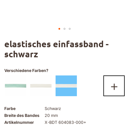
Zum
elastisches einfassband -
Anfang
der
schwarz
Bildgalerie
springen
Verschiedene Farben?
+
Farbe
Schwarz
Breite des Bandes
20 mm
Artikelnummer
X-BDT 604083-000+