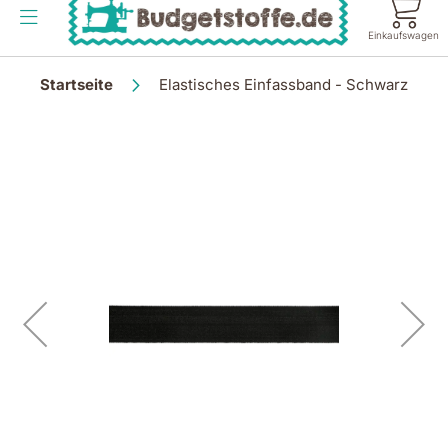
Inhalt
springen
Einkaufswagen
Startseite
Elastisches Einfassband - Schwarz
Zum
Ende
der
Bildgalerie
springen