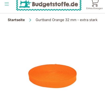
Inhalt
springen
Einkaufswagen
Startseite
Gurtband Orange 32 mm - extra stark
Zum
Ende
der
Bildgalerie
springen