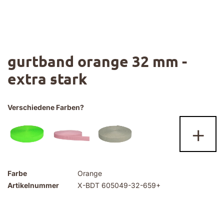
Zum
gurtband orange 32 mm -
Anfang
der
extra stark
Bildgalerie
springen
Verschiedene Farben?
+
Farbe
Orange
Artikelnummer
X-BDT 605049-32-659+